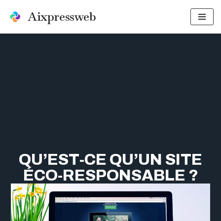
Aixpressweb
Aller
au
contenu
QU’EST-CE QU’UN SITE
ÉCO-RESPONSABLE ?